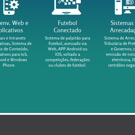
env. Web e
Futebol
Sistemas
plicativos
Conectado
Arrecada
ais e Intranets
Sistema de palpitão para
Sistema de Arre
tivas, Sistema de
Futebol, acessado via
Tributária de Pre
o de Conteúdo,
Web, APP Android ou
e Governos, 
ativos para IoS,
IOS, voltado a
emissão de nota
oid e Windows
competições, federações
eletrônica, I
Phone.
ou clubes de futebol.
certidões negat