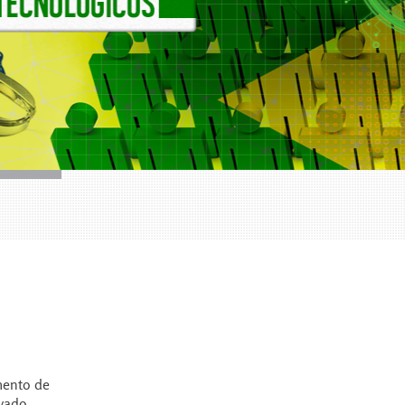
mento de
vado.