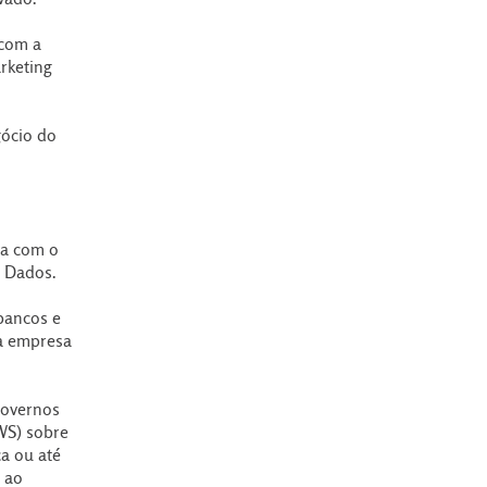
 com a
rketing
gócio do
va com o
e Dados.
 bancos e
a empresa
Governos
WS) sobre
a ou até
 ao