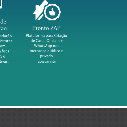
 de
Pronto ZAP
ção
Plataforma para Criação
cadação
de Canal Oficial de
feituras
WhatsApp nos
com
mercados público e
 fiscal
privado
SS e
ivas.
acessar site