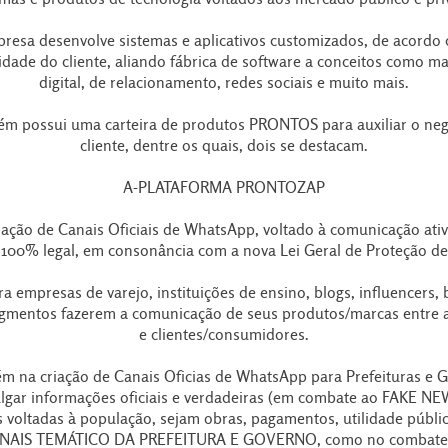
resa desenvolve sistemas e aplicativos customizados, de acordo
idade do cliente, aliando fábrica de software a conceitos como ma
digital, de relacionamento, redes sociais e muito mais.
m possui uma carteira de produtos PRONTOS para auxiliar o ne
cliente, dentre os quais, dois se destacam.
A-PLATAFORMA PRONTOZAP
iação de Canais Oficiais de WhatsApp, voltado à comunicação ati
, 100% legal, em consonância com a nova Lei Geral de Proteção d
ra empresas de varejo, instituições de ensino, blogs, influencers,
egmentos fazerem a comunicação de seus produtos/marcas entre 
e clientes/consumidores.
m na criação de Canais Oficias de WhatsApp para Prefeituras e 
ulgar informações oficiais e verdadeiras (em combate ao FAKE NE
s voltadas à população, sejam obras, pagamentos, utilidade públic
NAIS TEMÁTICO DA PREFEITURA E GOVERNO, como no combate